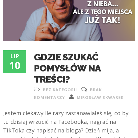
GDZIE SZUKAĆ
LIP
10
POMYSŁÓW NA
TREŚCI?
BEZ KATEGORII
BRAK
KOMENTARZY
MIROSŁAW SKWAREK
Jestem ciekawy ile razy zastanawiałeś się, co by
tu dzisiaj wrzucić na Facebooka, nagrać na
TikToka czy napisać na bloga? Dzień mija, a