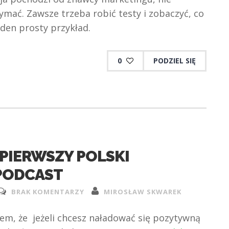
zymać. Zawsze trzeba robić testy i zobaczyć, co
eden prosty przykład.
0
PODZIEL SIĘ
PIERWSZY POLSKI
PODCAST
BRAK KOMENTARZY
MIROSŁAW SKWAREK
m, że jeżeli chcesz naładować się pozytywną