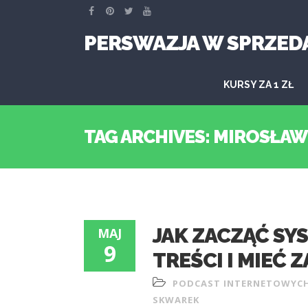
PERSWAZJA W SPRZED
KURSY ZA 1 ZŁ
TAG ARCHIVES: MIROSŁA
JAK ZACZĄĆ S
MAJ
9
TREŚCI I MIEĆ
PODCAST INTERNETOWYC
SKWAREK