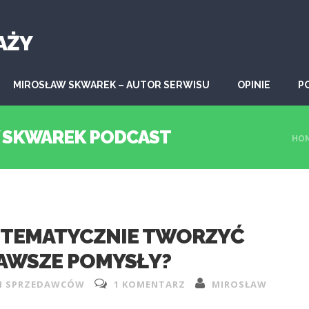
AŻY
MIROSŁAW SKWAREK – AUTOR SERWISU
OPINIE
P
W SKWAREK PODCAST
HO
YSTEMATYCZNIE TWORZYĆ
 ZAWSZE POMYSŁY?
H SPRZEDAWCÓW
1 KOMENTARZ
MIROSŁAW