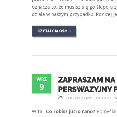
oznacza to, że musisz się go ślepo tr
działa w naszym przypadku. Poniżej j
CZYTAJ CAŁOŚĆ
ZAPRASZAM NA 
WRZ
9
PERSWAZYJNY 
PERSWAZYJNY PODCAST
Witaj.
Co robisz jutro rano?
Pomyślałe