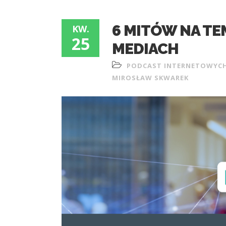
6 MITÓW NA TE
KW.
25
MEDIACH
PODCAST INTERNETOWYC
MIROSŁAW SKWAREK