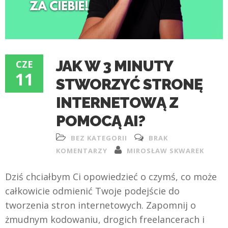
JAK W 3 MINUTY
CZE
11
STWORZYĆ STRONĘ
INTERNETOWĄ Z
POMOCĄ AI?
BEZ KATEGORII
BRAK
KOMENTARZY
MIROSŁAW SKWAREK
Dziś chciałbym Ci opowiedzieć o czymś, co może
całkowicie odmienić Twoje podejście do
tworzenia stron internetowych. Zapomnij o
żmudnym kodowaniu, drogich freelancerach i