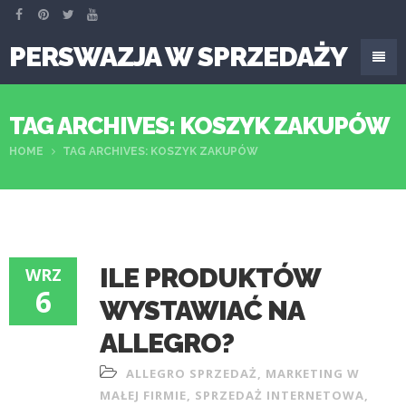
PERSWAZJA W SPRZEDAŻY
TAG ARCHIVES: KOSZYK ZAKUPÓW
HOME
TAG ARCHIVES: KOSZYK ZAKUPÓW
ILE PRODUKTÓW
WRZ
6
WYSTAWIAĆ NA
ALLEGRO?
ALLEGRO SPRZEDAŻ
,
MARKETING W
MAŁEJ FIRMIE
,
SPRZEDAŻ INTERNETOWA
,