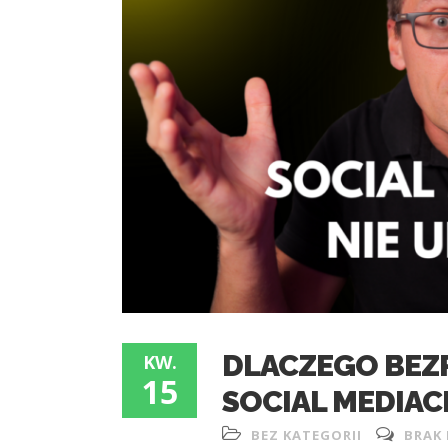
DLACZEGO BEZ
KW.
15
SOCIAL MEDIACH
BEZ KATEGORII
BRAK