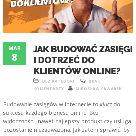
JAK BUDOWAĆ ZASIĘGI
MAR
8
I DOTRZEĆ DO
KLIENTÓW ONLINE?
BEZ KATEGORII
BRAK
KOMENTARZY
MIROSŁAW SKWAREK
Budowanie zasięgów w internecie to
klucz
do
sukcesu każdego biznesu online. Bez
widoczności, nawet najlepszy produkt czy usługa
pozostanie niezauważona. Jak zatem sprawić, by