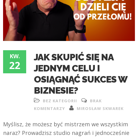
JAK SKUPIĆ SIĘ NA
KW.
22
JEDNYM CELU I
OSIĄGNĄĆ SUKCES W
BIZNESIE?
BEZ KATEGORII
BRAK
KOMENTARZY
MIROSŁAW SKWAREK
Myślisz, że możesz być mistrzem we wszystkim
naraz? Prowadzisz studio nagrań i jednocześnie