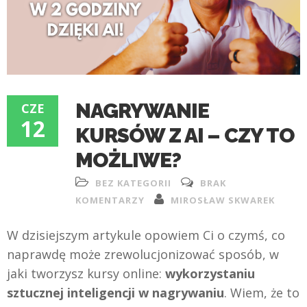
NAGRYWANIE
CZE
12
KURSÓW Z AI – CZY TO
MOŻLIWE?
BEZ KATEGORII
BRAK
KOMENTARZY
MIROSŁAW SKWAREK
W dzisiejszym artykule opowiem Ci o czymś, co
naprawdę może zrewolucjonizować sposób, w
jaki tworzysz kursy online:
wykorzystaniu
sztucznej inteligencji w nagrywaniu
. Wiem, że to