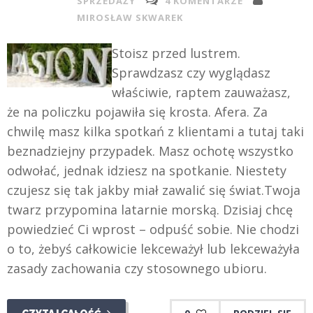
SPRZEDAŻY
4 KOMENTARZE
MIROSŁAW SKWAREK
Stoisz przed lustrem.
Sprawdzasz czy wyglądasz
właściwie, raptem zauważasz,
że na policzku pojawiła się krosta. Afera. Za
chwilę masz kilka spotkań z klientami a tutaj taki
beznadziejny przypadek. Masz ochotę wszystko
odwołać, jednak idziesz na spotkanie. Niestety
czujesz się tak jakby miał zawalić się świat.Twoja
twarz przypomina latarnie morską. Dzisiaj chcę
powiedzieć Ci wprost – odpuść sobie. Nie chodzi
o to, żebyś całkowicie lekceważył lub lekceważyła
zasady zachowania czy stosownego ubioru.