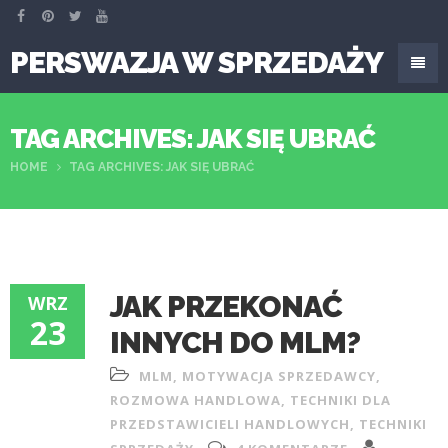
PERSWAZJA W SPRZEDAŻY
TAG ARCHIVES: JAK SIĘ UBRAĆ
HOME
TAG ARCHIVES: JAK SIĘ UBRAĆ
JAK PRZEKONAĆ
WRZ
23
INNYCH DO MLM?
MLM
,
MOTYWACJA SPRZEDAWCY
,
ROZMOWA HANDLOWA
,
TECHNIKI DLA
PRZEDSTAWICIELI HANDLOWYCH
,
TECHNIKI