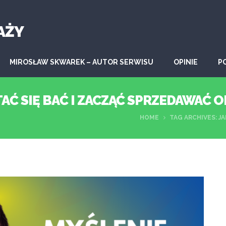
AŻY
MIROSŁAW SKWAREK – AUTOR SERWISU
OPINIE
P
TAĆ SIĘ BAĆ I ZACZĄĆ SPRZEDAWAĆ 
HOME
TAG ARCHIVES: J