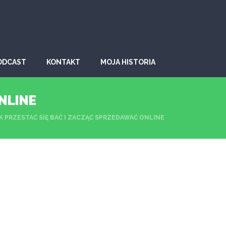
ODCAST
KONTAKT
MOJA HISTORIA
ONLINE
AK PRZESTAĆ SIĘ BAĆ I ZACZĄĆ SPRZEDAWAĆ ONLINE