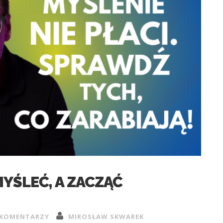
MYŚLEĆ, A ZACZĄĆ
 KOMENTARZY
MIROSŁAW SKWAREK