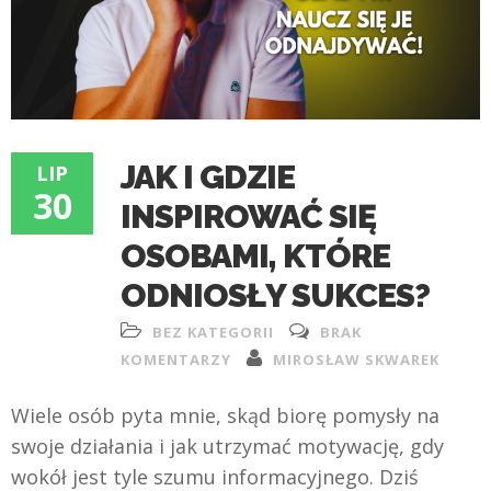
JAK I GDZIE
LIP
30
INSPIROWAĆ SIĘ
OSOBAMI, KTÓRE
ODNIOSŁY SUKCES?
BEZ KATEGORII
BRAK
KOMENTARZY
MIROSŁAW SKWAREK
Wiele osób pyta mnie, skąd biorę pomysły na
swoje działania i jak utrzymać motywację, gdy
wokół jest tyle szumu informacyjnego. Dziś