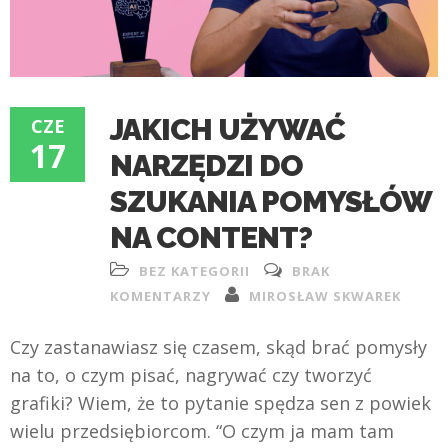
JAKICH UŻYWAĆ
CZE
17
NARZĘDZI DO
SZUKANIA POMYSŁÓW
NA CONTENT?
BEZ KATEGORII
BRAK
KOMENTARZY
MIROSŁAW SKWAREK
Czy zastanawiasz się czasem, skąd brać pomysły
na to, o czym pisać, nagrywać czy tworzyć
grafiki? Wiem, że to pytanie spędza sen z powiek
wielu przedsiębiorcom. “O czym ja mam tam