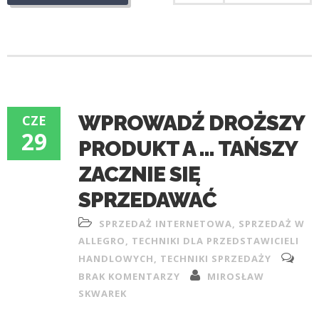
WPROWADŹ DROŻSZY
CZE
29
PRODUKT A … TAŃSZY
ZACZNIE SIĘ
SPRZEDAWAĆ
SPRZEDAŻ INTERNETOWA
,
SPRZEDAŻ W
ALLEGRO
,
TECHNIKI DLA PRZEDSTAWICIELI
HANDLOWYCH
,
TECHNIKI SPRZEDAŻY
BRAK KOMENTARZY
MIROSŁAW
SKWAREK