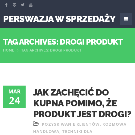
PERSWAZJA W SPRZEDAŻY
TAG ARCHIVES: DROGI PRODUKT
HOME
TAG ARCHIVES: DROGI PRODUKT
JAK ZACHĘCIĆ DO
MAR
24
KUPNA POMIMO, ŻE
PRODUKT JEST DROGI?
POZYSKIWANIE KLIENTÓW
,
ROZMOWA
HANDLOWA
,
TECHNIKI DLA