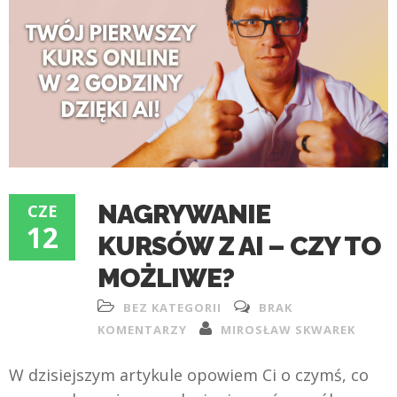
NAGRYWANIE
CZE
12
KURSÓW Z AI – CZY TO
MOŻLIWE?
BEZ KATEGORII
BRAK
KOMENTARZY
MIROSŁAW SKWAREK
W dzisiejszym artykule opowiem Ci o czymś, co