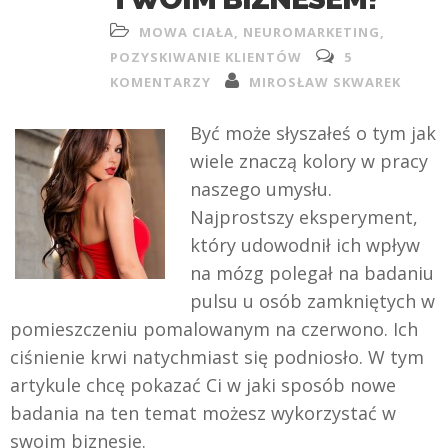
MOWA CIAŁA
,
NEUROMARKETING
,
POZYSKIWANIE KLIENTÓW
5
KOMENTARZY
MIROSŁAW SKWAREK
Być może słyszałeś o tym jak
wiele znaczą kolory w pracy
naszego umysłu.
Najprostszy eksperyment,
który udowodnił ich wpływ
na mózg polegał na badaniu
pulsu u osób zamkniętych w
pomieszczeniu pomalowanym na czerwono. Ich
ciśnienie krwi natychmiast się podniosło. W tym
artykule chcę pokazać Ci w jaki sposób nowe
badania na ten temat możesz wykorzystać w
swoim biznesie.