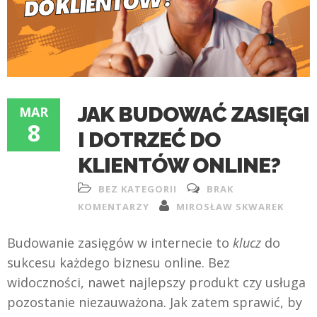
JAK BUDOWAĆ ZASIĘGI
MAR
8
I DOTRZEĆ DO
KLIENTÓW ONLINE?
BEZ KATEGORII
BRAK
KOMENTARZY
MIROSŁAW SKWAREK
Budowanie zasięgów w internecie to
klucz
do
sukcesu każdego biznesu online. Bez
widoczności, nawet najlepszy produkt czy usługa
pozostanie niezauważona. Jak zatem sprawić, by