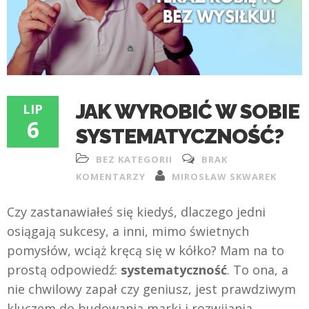
JAK WYROBIĆ W SOBIE
LIP
6
SYSTEMATYCZNOŚĆ?
BEZ KATEGORII
BRAK
KOMENTARZY
MIROSŁAW SKWAREK
Czy zastanawiałeś się kiedyś, dlaczego jedni
osiągają sukcesy, a inni, mimo świetnych
pomysłów, wciąż kręcą się w kółko? Mam na to
prostą odpowiedź:
systematyczność
. To ona, a
nie chwilowy zapał czy geniusz, jest prawdziwym
kluczem do budowania marki i rozwijania