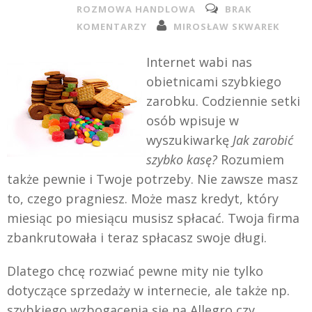
ROZMOWA HANDLOWA
BRAK
KOMENTARZY
MIROSŁAW SKWAREK
Internet wabi nas
obietnicami szybkiego
zarobku. Codziennie setki
osób wpisuje w
wyszukiwarkę
Jak zarobić
szybko kasę?
Rozumiem
także pewnie i Twoje potrzeby. Nie zawsze masz
to, czego pragniesz. Może masz kredyt, który
miesiąc po miesiącu musisz spłacać. Twoja firma
zbankrutowała i teraz spłacasz swoje długi.
Dlatego chcę rozwiać pewne mity nie tylko
dotyczące sprzedaży w internecie, ale także np.
szybkiego wzbogacenia się na Allegro czy