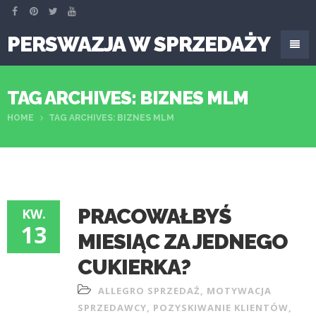
PERSWAZJA W SPRZEDAŻY
TAG ARCHIVES: BIZNES MLM
HOME
TAG ARCHIVES: BIZNES MLM
PRACOWAŁBYŚ
KW.
13
MIESIĄC ZA JEDNEGO
CUKIERKA?
ALLEGRO SPRZEDAŻ
,
MOTYWACJA
SPRZEDAWCY
,
POZYSKIWANIE KLIENTÓW
,