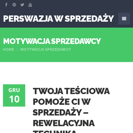
PERSWAZJA W SPRZEDAŻY
MOTYWACJA SPRZEDAWCY
HOME
MOTYWACJA SPRZEDAWCY
TWOJA TEŚCIOWA
GRU
10
POMOŻE CI W
SPRZEDAŻY –
REWELACYJNA