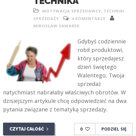
TECHNIKA
MOTYWACJA SPRZEDAWCY
,
TECHNIKI
SPRZEDAŻY
4 KOMENTARZE
MIROSŁAW SKWAREK
Gdybyś codziennie
robił produktowi,
który sprzedajesz
dzień świętego
Walentego, Twoja
sprzedaż
natychmiast nabrałaby właściwych obrotów. W
dzisiejszym artykule chcę odpowiedzieć na dwa
pytania związane z tematyką sprzedaży.
0
PODZIEL SIĘ
CZYTAJ CAŁOŚĆ