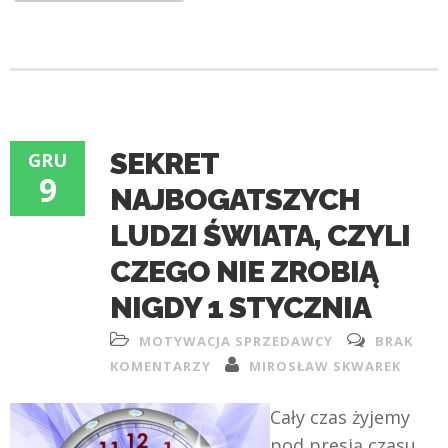
SEKRET
GRU
9
NAJBOGATSZYCH
LUDZI ŚWIATA, CZYLI
CZEGO NIE ZROBIĄ
NIGDY 1 STYCZNIA
MOTYWACJA SPRZEDAWCY
BRAK
KOMENTARZY
MIROSŁAW SKWAREK
Cały czas żyjemy
pod presją czasu,