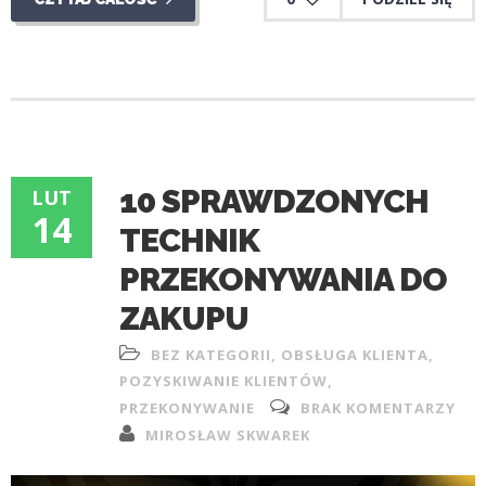
10 SPRAWDZONYCH
LUT
14
TECHNIK
PRZEKONYWANIA DO
ZAKUPU
BEZ KATEGORII
,
OBSŁUGA KLIENTA
,
POZYSKIWANIE KLIENTÓW
,
PRZEKONYWANIE
BRAK KOMENTARZY
MIROSŁAW SKWAREK