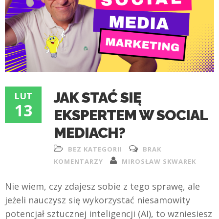
JAK STAĆ SIĘ
LUT
13
EKSPERTEM W SOCIAL
MEDIACH?
BEZ KATEGORII
BRAK
KOMENTARZY
MIROSŁAW SKWAREK
Nie wiem, czy zdajesz sobie z tego sprawę, ale
jeżeli nauczysz się wykorzystać niesamowity
potencjał sztucznej inteligencji (AI), to wzniesiesz