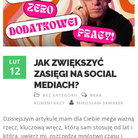
JAK ZWIĘKSZYĆ
LUT
12
ZASIĘGI NA SOCIAL
MEDIACH?
BEZ KATEGORII
BRAK
KOMENTARZY
MIROSŁAW SKWAREK
Dzisiejszym artykule mam dla Ciebie mega ważną
rzecz, kluczową wręcz, którą sam stosuję od lat i
która, uwierz mi, oszczędza mnóstwo czasu i