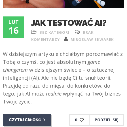
JAK TESTOWAĆ AI?
LUT
16
BEZ KATEGORII
BRAK
KOMENTARZY
MIROSŁAW SKWAREK
W dzisiejszym artykule chciałbym porozmawiać z
Tobą o czymś, co jest absolutnym
game
changerem
w dzisiejszym świecie – o sztucznej
inteligencji (AI). Ale nie będę Ci tu snuł teorii.
Przejdę od razu do mięsa, do konkretów, do
tego, jak AI może
realnie
wpłynąć na Twój biznes i
Twoje życie.
0
PODZIEL SIĘ
CZYTAJ CAŁOŚĆ