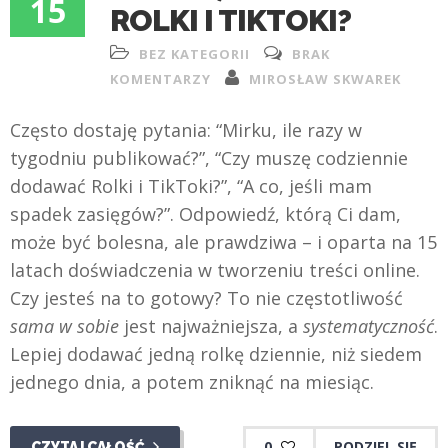
15
ROLKI I TIKTOKI?
BEZ KATEGORII
BRAK
KOMENTARZY
MIROSŁAW SKWAREK
Często dostaję pytania: “Mirku, ile razy w
tygodniu publikować?”, “Czy muszę codziennie
dodawać Rolki i TikToki?”, “A co, jeśli mam
spadek zasięgów?”. Odpowiedź, którą Ci dam,
może być bolesna, ale prawdziwa – i oparta na 15
latach doświadczenia w tworzeniu treści online.
Czy jesteś na to gotowy? To nie częstotliwość
sama w sobie
jest najważniejsza, a
systematyczność
.
Lepiej dodawać jedną rolkę dziennie, niż siedem
jednego dnia, a potem zniknąć na miesiąc.
0
PODZIEL SIĘ
CZYTAJ CAŁOŚĆ