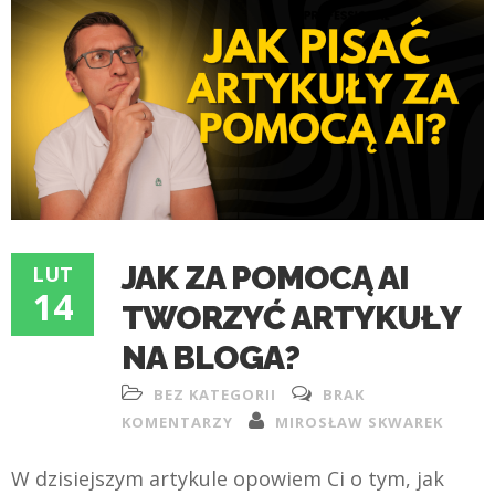
JAK ZA POMOCĄ AI
LUT
14
TWORZYĆ ARTYKUŁY
NA BLOGA?
BEZ KATEGORII
BRAK
KOMENTARZY
MIROSŁAW SKWAREK
W dzisiejszym artykule opowiem Ci o tym, jak