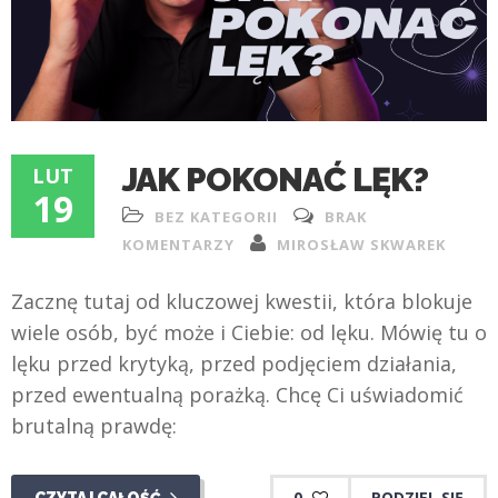
JAK POKONAĆ LĘK?
LUT
19
BEZ KATEGORII
BRAK
KOMENTARZY
MIROSŁAW SKWAREK
Zacznę tutaj od kluczowej kwestii, która blokuje
wiele osób, być może i Ciebie: od lęku. Mówię tu o
lęku przed krytyką, przed podjęciem działania,
przed ewentualną porażką. Chcę Ci uświadomić
brutalną prawdę:
0
PODZIEL SIĘ
CZYTAJ CAŁOŚĆ