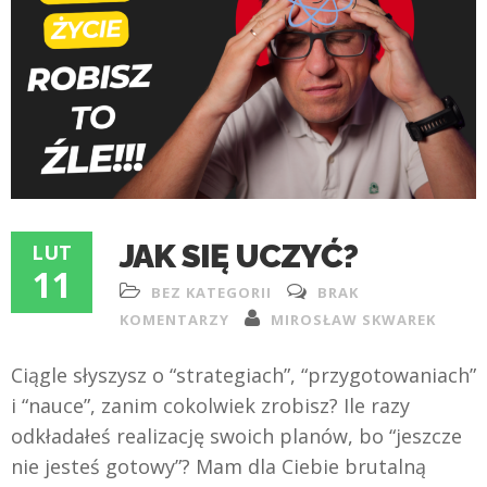
JAK SIĘ UCZYĆ?
LUT
11
BEZ KATEGORII
BRAK
KOMENTARZY
MIROSŁAW SKWAREK
Ciągle słyszysz o “strategiach”, “przygotowaniach”
i “nauce”, zanim cokolwiek zrobisz? Ile razy
odkładałeś realizację swoich planów, bo “jeszcze
nie jesteś gotowy”? Mam dla Ciebie brutalną