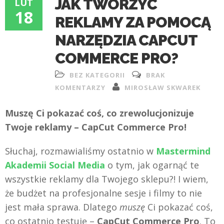
JAK TWORZYĆ
LUT
18
REKLAMY ZA POMOCĄ
NARZĘDZIA CAPCUT
COMMERCE PRO?
BEZ KATEGORII
BRAK
KOMENTARZY
MIROSŁAW SKWAREK
Muszę Ci pokazać coś, co zrewolucjonizuje
Twoje reklamy – CapCut Commerce Pro!
Słuchaj, rozmawialiśmy ostatnio w
Mastermind
Akademii Social Media
o tym, jak ogarnąć te
wszystkie reklamy dla Twojego sklepu?! I wiem,
że budżet na profesjonalne sesje i filmy to nie
jest mała sprawa. Dlatego
muszę
Ci pokazać coś,
co ostatnio testuję –
CapCut Commerce Pro
. To