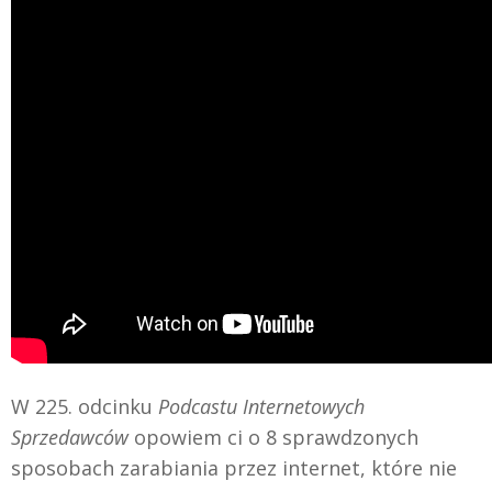
W 225. odcinku
Podcastu Internetowych
Sprzedawców
opowiem ci o 8 sprawdzonych
sposobach zarabiania przez internet, które nie