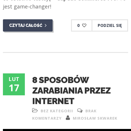
jest game-changer!
0
PODZIEL SIĘ
CZYTAJ CAŁOŚĆ
8 SPOSOBÓW
LUT
17
ZARABIANIA PRZEZ
INTERNET
BEZ KATEGORII
BRAK
KOMENTARZY
MIROSŁAW SKWAREK