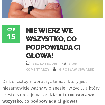
NIE WIERZ WE
CZE
15
WSZYSTKO, CO
PODPOWIADA CI
GŁOWA!
BEZ KATEGORII
BRAK
KOMENTARZY
MIROSŁAW SKWAREK
Dziś chciałbym poruszyć temat, który jest
niesamowicie ważny w biznesie i w życiu, a który
często sabotuje nasze działania:
nie wierz we
wszystko, co podpowiada Ci głowa!