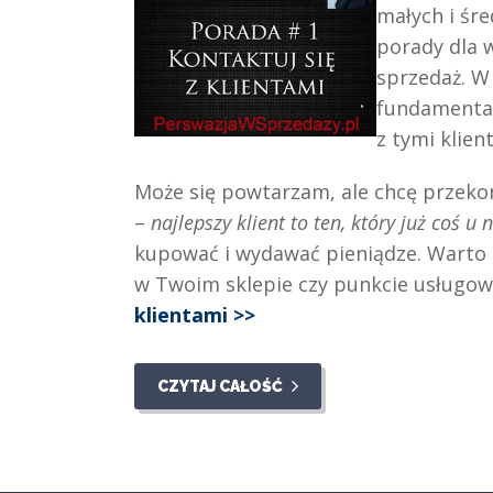
małych i śre
porady dla w
sprzedaż. W
fundamental
z tymi klient
Może się powtarzam, ale chcę przekon
–
najlepszy klient to ten, który już coś u 
kupować i wydawać pieniądze. Warto z
w Twoim sklepie czy punkcie usługo
klientami >>
CZYTAJ CAŁOŚĆ