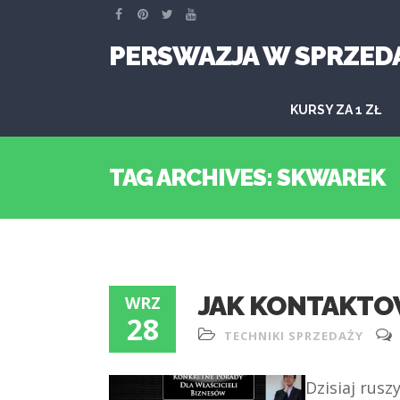
PERSWAZJA W SPRZED
KURSY ZA 1 ZŁ
TAG ARCHIVES: SKWAREK
JAK KONTAKTOW
WRZ
28
TECHNIKI SPRZEDAŻY
Dzisiaj rusz