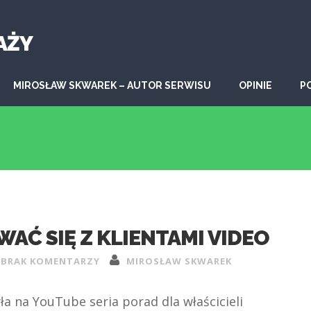
AŻY
MIROSŁAW SKWAREK – AUTOR SERWISU
OPINIE
P
AĆ SIĘ Z KLIENTAMI VIDEO
BRAK KOMENTARZY
MIROSŁAW SKWAREK
yła na YouTube seria porad dla właścicieli