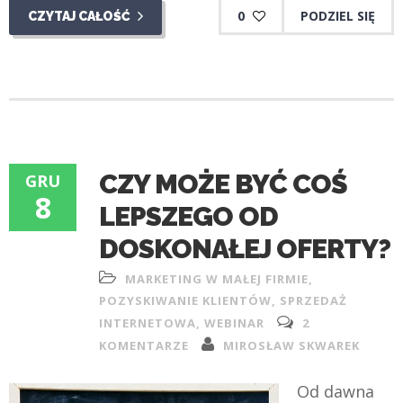
0
PODZIEL SIĘ
CZYTAJ CAŁOŚĆ
CZY MOŻE BYĆ COŚ
GRU
8
LEPSZEGO OD
DOSKONAŁEJ OFERTY?
MARKETING W MAŁEJ FIRMIE
,
POZYSKIWANIE KLIENTÓW
,
SPRZEDAŻ
INTERNETOWA
,
WEBINAR
2
KOMENTARZE
MIROSŁAW SKWAREK
Od dawna