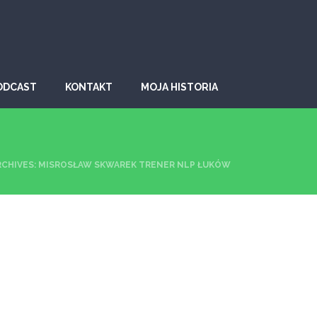
ODCAST
KONTAKT
MOJA HISTORIA
RCHIVES: MISROSŁAW SKWAREK TRENER NLP ŁUKÓW