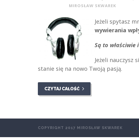
MIROSŁAW SKWAREK
Jeżeli spytasz m
wywierania wp
Są to właściwie 
Jeżeli nauczysz 
stanie się na nowo Twoją pasją.
CZYTAJ CAŁOŚĆ
COPYRIGHT 2017 MIROSŁAW SKWAREK