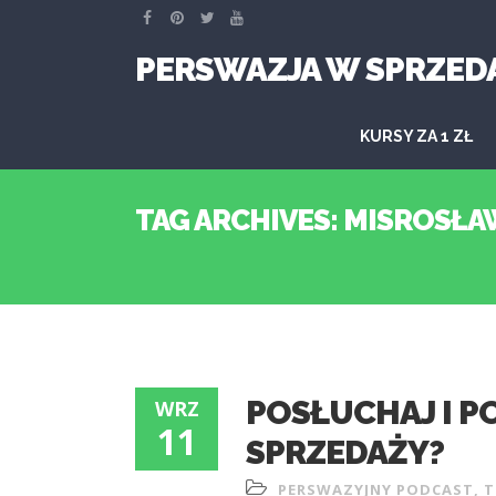
PERSWAZJA W SPRZED
KURSY ZA 1 ZŁ
TAG ARCHIVES: MISROSŁ
POSŁUCHAJ I P
WRZ
11
SPRZEDAŻY?
PERSWAZYJNY PODCAST
,
T