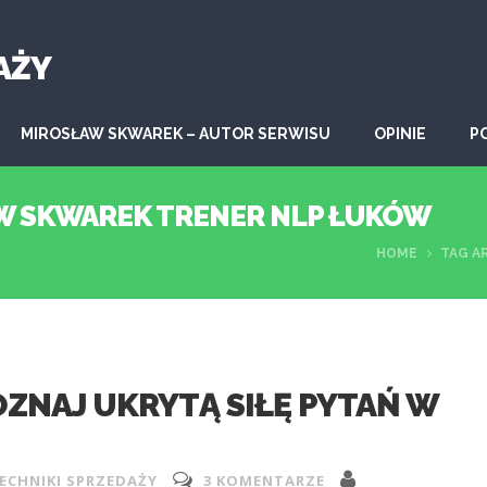
AŻY
MIROSŁAW SKWAREK – AUTOR SERWISU
OPINIE
P
AW SKWAREK TRENER NLP ŁUKÓW
HOME
TAG A
OZNAJ UKRYTĄ SIŁĘ PYTAŃ W
ECHNIKI SPRZEDAŻY
3 KOMENTARZE