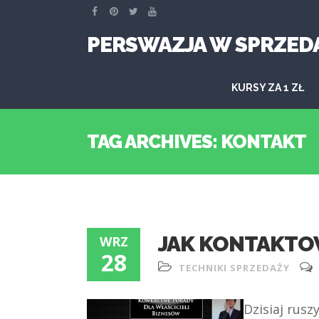
PERSWAZJA W SPRZED
KURSY ZA 1 ZŁ
TAG ARCHIVES: KONTAKT
JAK KONTAKTOW
WRZ
28
TECHNIKI SPRZEDAŻY
Dzisiaj rusz