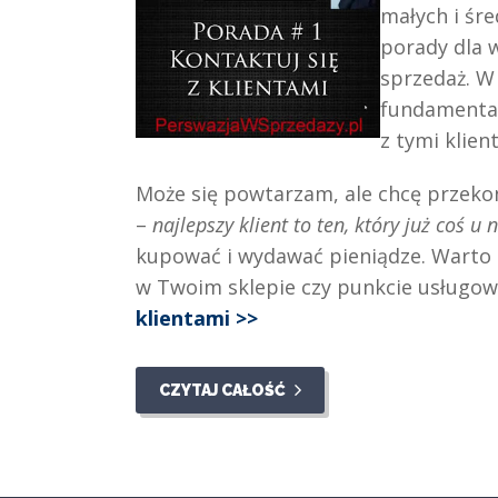
małych i śre
porady dla w
sprzedaż. W
fundamental
z tymi klient
Może się powtarzam, ale chcę przekon
–
najlepszy klient to ten, który już coś u 
kupować i wydawać pieniądze. Warto z
w Twoim sklepie czy punkcie usługo
klientami >>
CZYTAJ CAŁOŚĆ