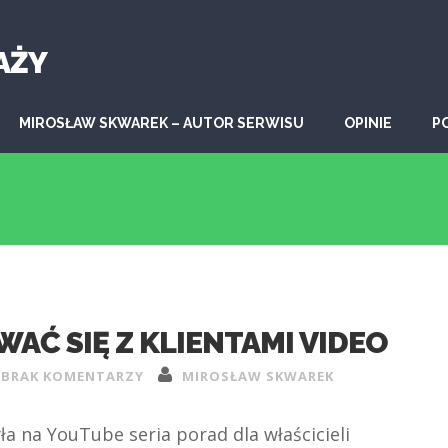
AŻY
MIROSŁAW SKWAREK – AUTOR SERWISU
OPINIE
P
AĆ SIĘ Z KLIENTAMI VIDEO
BRAK KOMENTARZY
MIROSŁAW SKWAREK
yła na YouTube seria porad dla właścicieli