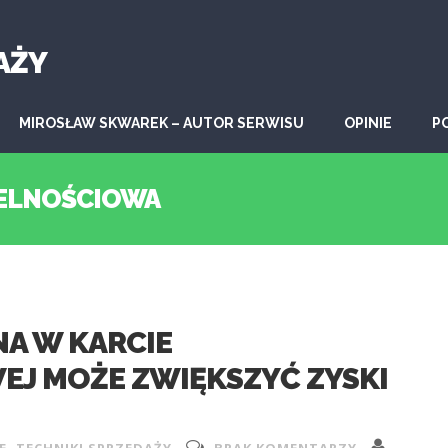
AŻY
MIROSŁAW SKWAREK – AUTOR SERWISU
OPINIE
P
JELNOŚCIOWA
NA W KARCIE
EJ MOŻE ZWIĘKSZYĆ ZYSKI