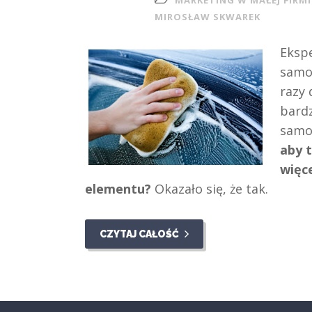
MARKETING W MAŁEJ FIRMI
MIROSŁAW SKWAREK
Eksp
samoc
razy 
bardz
samo
aby 
więce
elementu?
Okazało się, że tak.
CZYTAJ CAŁOŚĆ