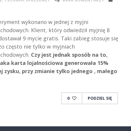
E
,
TECHNIKI SPRZEDAŻY
BRAK KOMENTARZY
eryment wykonano w jednej z myjni
hodowych. Klient, który odwiedził myjnię 8
dostawał 9 mycie gratis. Taki zabieg stosuje się
o często nie tylko w myjniach
chodowych.
Czy jest jednak sposób na to,
taka karta lojalnościowa generowała 15%
j zysku, przy zmianie tylko jednego , małego
0
PODZIEL SIĘ