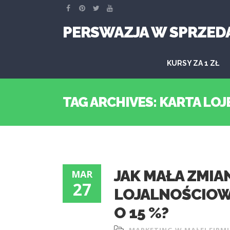
PERSWAZJA W SPRZED
KURSY ZA 1 ZŁ
TAG ARCHIVES: KARTA LO
JAK MAŁA ZMIA
MAR
27
LOJALNOŚCIOW
O 15 %?