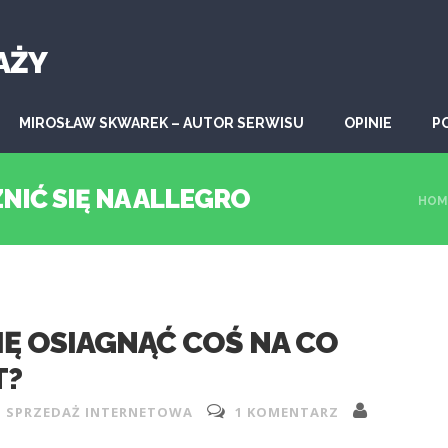
AŻY
MIROSŁAW SKWAREK – AUTOR SERWISU
OPINIE
P
NIĆ SIĘ NA ALLEGRO
HOM
IĘ OSIAGNĄĆ COŚ NA CO
T?
,
SPRZEDAŻ INTERNETOWA
1 KOMENTARZ