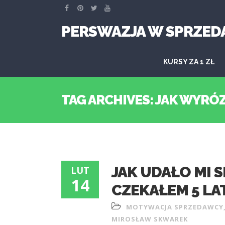
PERSWAZJA W SPRZED
KURSY ZA 1 ZŁ
TAG ARCHIVES: JAK WYRÓZ
JAK UDAŁO MI S
LUT
14
CZEKAŁEM 5 LA
MOTYWACJA SPRZEDAWCY
MIROSŁAW SKWAREK