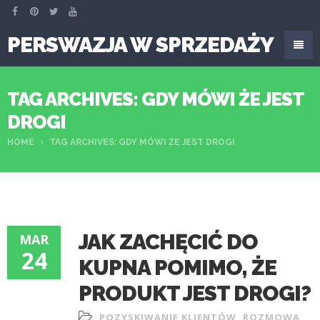
PERSWAZJA W SPRZEDAŻY
TAG ARCHIVES: GDY MÓWI ŻE JEST
DROGI
HOME
TAG ARCHIVES: GDY MÓWI ŻE JEST DROGI
JAK ZACHĘCIĆ DO
MAR
24
KUPNA POMIMO, ŻE
PRODUKT JEST DROGI?
POZYSKIWANIE KLIENTÓW
,
ROZMOWA