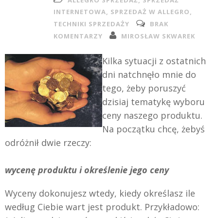
ALLEGRO SPRZEDAŻ
,
SPRZEDAŻ
INTERNETOWA
,
SPRZEDAŻ W ALLEGRO
,
TECHNIKI SPRZEDAŻY
BRAK
KOMENTARZY
MIROSŁAW SKWAREK
Kilka sytuacji z ostatnich
dni natchnęło mnie do
tego, żeby poruszyć
dzisiaj tematykę wyboru
ceny naszego produktu.
Na początku chcę, żebyś
odróżnił dwie rzeczy:
wycenę produktu i określenie jego ceny
Wyceny dokonujesz wtedy, kiedy określasz ile
według Ciebie wart jest produkt. Przykładowo: