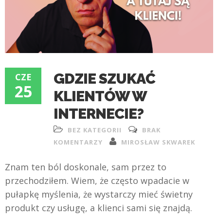
GDZIE SZUKAĆ
CZE
25
KLIENTÓW W
INTERNECIE?
BEZ KATEGORII
BRAK
KOMENTARZY
MIROSŁAW SKWAREK
Znam ten ból doskonale, sam przez to
przechodziłem. Wiem, że często wpadacie w
pułapkę myślenia, że wystarczy mieć świetny
produkt czy usługę, a klienci sami się znajdą.