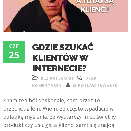
GDZIE SZUKAĆ
CZE
25
KLIENTÓW W
INTERNECIE?
BEZ KATEGORII
BRAK
KOMENTARZY
MIROSŁAW SKWAREK
Znam ten ból doskonale, sam przez to
przechodziłem. Wiem, że często wpadacie w
pułapkę myślenia, że wystarczy mieć świetny
produkt czy usługę, a klienci sami się znajdą.